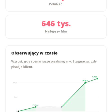
Polubień
646 tys.
Najlepszy film
Obserwujący w czasie
Wzrost, gdy scenariusze pisaliśmy my. Stagnacja, gdy
pisał je klient.
11,4 tys.
10 tys.
10 tys.
5 tys.
+1,5 tys.
0