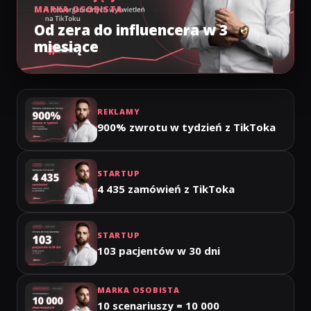
MARKA OSOBISTA
Od zera do influencera w 3
miesiące
REKLAMY
900% zwrotu w tydzień z TikToka
STARTUP
4 435 zamówień z TikToka
STARTUP
103 pacjentów w 30 dni
MARKA OSOBISTA
10 scenariuszy = 10 000