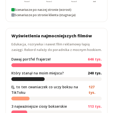
Faza 1
Faza 2
Faza 3
dziś
Scenariusze po naszej stronie (wzrost)
Scenariusze po stronie klienta (stagnacja)
Wyświetlenia najmocniejszych filmów
Edukacja, rozrywka i nawet film reklamowy łapią
zasięgi. Rekord należy do poradnika z mocnym hookiem.
Dawaj portfel frajerze!
646 tys.
Który stanął na moim miejscu?
240 tys.
Ej, to ten cwaniaczek co uczy boksu na
127
TikToku
tys.
3 najważniejsze ciosy bokserskie
113 tys.