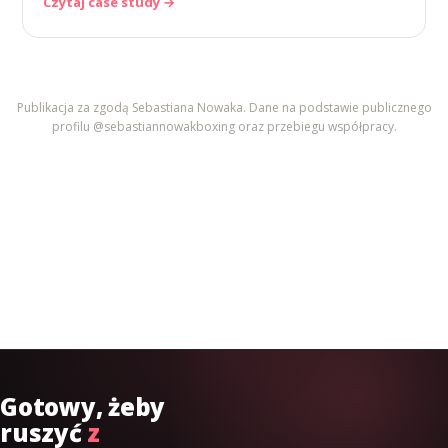
Czytaj case study →
Publikacja za zgodą Sebastiana Nowaka. Dane na podstawie publicznego
profilu @sebastiannowakboxing oraz przebiegu współpracy.
Gotowy, żeby
ruszyć
z