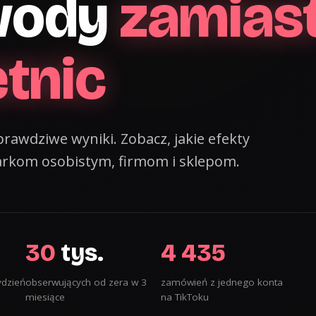
wody
zamias
etnic
i prawdziwe wyniki. Zobacz, jakie efekty
rkom osobistym, firmom i sklepom.
30
tys.
4 435
ydzień
obserwujących od zera w 3
zamówień z jednego konta
miesiące
na TikToku