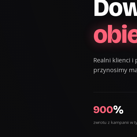
Do
obi
Realni klienci 
przynosimy ma
900
%
zwrotu z kampanii w t