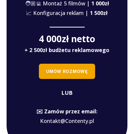
🧑🏼‍💻 Montaż 5 filmów
| 1 000zł
📈 Konfiguracja reklam
| 1 500zł
_________
4 000zł netto
+ 2 500zł budżetu reklamowego
UMÓW ROZMOWĘ
LUB
✉️ Zamów przez email:
Kontakt@Contenty.pl