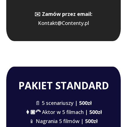
✉️ Zamów przez email:
Kontakt@Contenty.pl
PAKIET STANDARD
📄 5 scenariuszy
| 500zł
👩🏼‍🦳
Aktor w 5 filmach
|
500zł
📱 Nagrania 5 filmów |
500zł