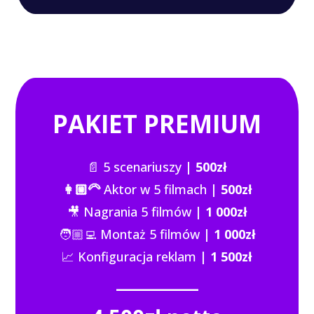
PAKIET PREMIUM
📄 5 scenariuszy
| 500zł
👩🏼‍🦳
Aktor w 5 filmach
|
500zł
🎥 Nagrania 5 filmów
| 1 000zł
🧑🏼‍💻 Montaż 5 filmów
| 1 000zł
📈 Konfiguracja reklam
| 1 500zł
_________