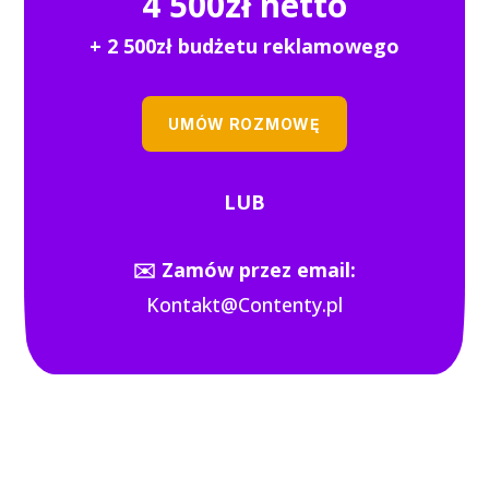
4 500zł netto
+ 2 500zł budżetu reklamowego
UMÓW ROZMOWĘ
LUB
✉️ Zamów przez email:
Kontakt@Contenty.pl