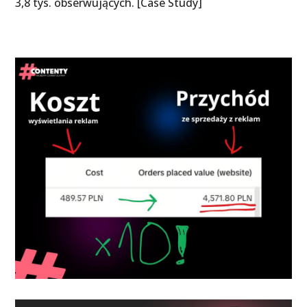
3,8 tys. obserwujących. [Case Study]