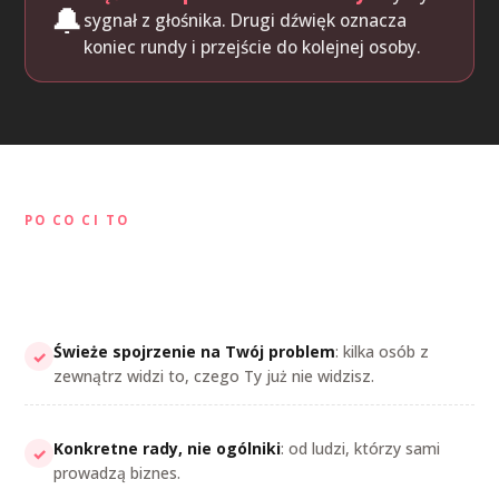
🔔
sygnał z głośnika. Drugi dźwięk oznacza
koniec rundy i przejście do kolejnej osoby.
PO CO CI TO
Co z tego wyniesiesz
Świeże spojrzenie na Twój problem
: kilka osób z
✓
zewnątrz widzi to, czego Ty już nie widzisz.
Konkretne rady, nie ogólniki
: od ludzi, którzy sami
✓
prowadzą biznes.