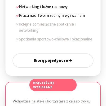
✓
Networking i luźne rozmowy
✓
Praca nad Twoim realnym wyzwaniem
✕
Kolejne comiesięczne spotkania i
networkingi
✕
Spotkania sportowo-chillowe i okazjonalne
Biorę pojedyncze →
NAJCZĘŚCIEJ
WYBIERANE
Członkostwo (subskrypcja)
Wchodzisz na stałe i korzystasz z całego cyklu.