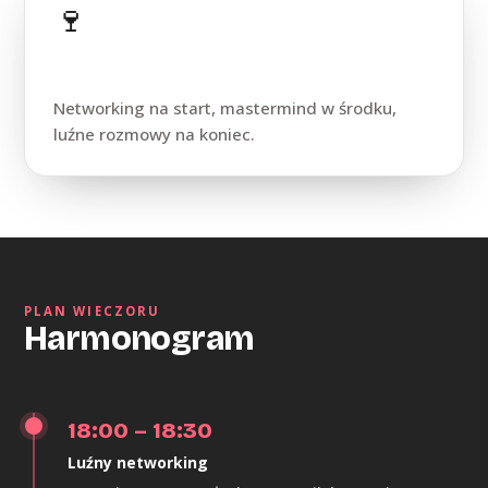
🍷
Atmosfera
Networking na start, mastermind w środku,
luźne rozmowy na koniec.
PLAN WIECZORU
Harmonogram
18:00 – 18:30
Luźny networking