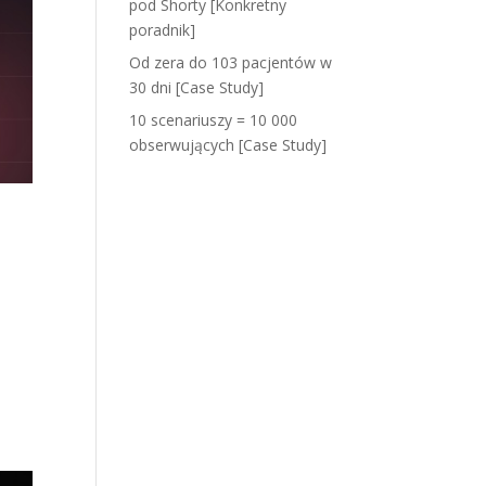
pod Shorty [Konkretny
poradnik]
Od zera do 103 pacjentów w
30 dni [Case Study]
10 scenariuszy = 10 000
obserwujących [Case Study]
Najnowsze
komentarze
i