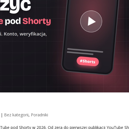
ube pod Shorty [Konkretny poradnik]
|
Bez kategorii
,
Poradniki
uTube pod Shorty w 2026. Od zera do pierwszej publikacji YouTube Sh