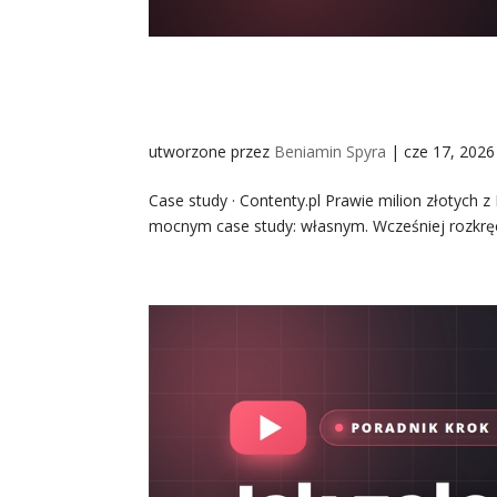
Prawie milion złotych z Fa
obserwujących. [Case Stu
utworzone przez
Beniamin Spyra
|
cze 17, 2026
Case study · Contenty.pl Prawie milion złotych 
mocnym case study: własnym. Wcześniej rozkręcił