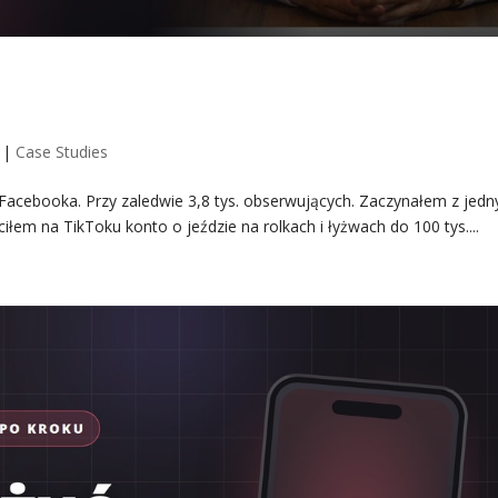
cebooka. Przy zaledwie 3,8 tys.
dy]
|
Case Studies
z Facebooka. Przy zaledwie 3,8 tys. obserwujących. Zaczynałem z jed
em na TikToku konto o jeździe na rolkach i łyżwach do 100 tys....