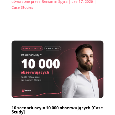
utworzone przez
Beniamin Spyra
|
cze 17, 2026
|
Case Studies
10 scenariuszy = 10 000 obserwujących [Case
Study]