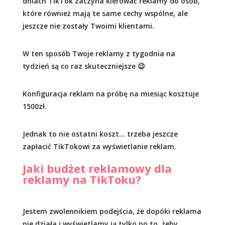
dniach TikTok zaczyna kierować reklamy do osób,
które również mają te same cechy wspólne, ale
jeszcze nie zostały Twoimi klientami.
W ten sposób Twoje reklamy z tygodnia na
tydzień są co raz skuteczniejsze 😉
Konfiguracja reklam na próbę na miesiąc kosztuje
1500zł.
Jednak to nie ostatni koszt… trzeba jeszcze
zapłacić TikTokowi za wyświetlanie reklam.
Jaki budżet reklamowy dla
reklamy na TikToku?
Jestem zwolennikiem podejścia, że dopóki reklama
nie działa i wyświetlamy ją tylko po to, żeby