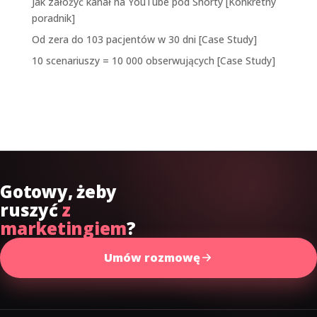
Jak założyć kanał na YouTube pod Shorty [Konkretny
poradnik]
Od zera do 103 pacjentów w 30 dni [Case Study]
10 scenariuszy = 10 000 obserwujących [Case Study]
Najnowsze komentarze
Gotowy, żeby
ruszyć
z
marketingiem
?
Umów rozmowę