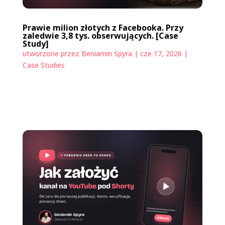
Prawie milion złotych z Facebooka. Przy
zaledwie 3,8 tys. obserwujących. [Case
Study]
utworzone przez
Beniamin Spyra
|
cze 17, 2026
|
Case Studies