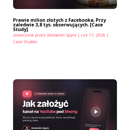
Prawie milion złotych z Facebooka. Przy
zaledwie 3,8 tys. obserwujących. [Case
Study]
utworzone przez
Beniamin Spyra
|
cze 17, 2026
|
Case Studies