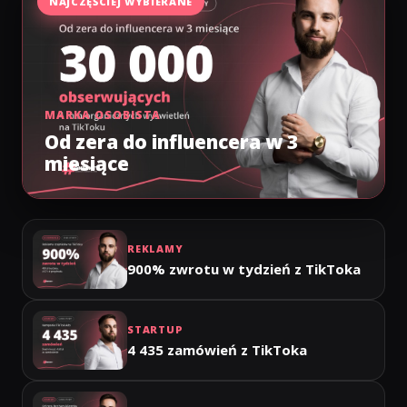
NAJCZĘŚCIEJ WYBIERANE
MARKA OSOBISTA
Od zera do influencera w 3
miesiące
REKLAMY
900% zwrotu w tydzień z TikToka
STARTUP
4 435 zamówień z TikToka