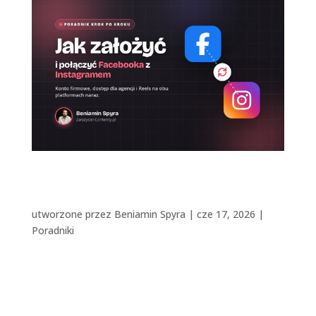
Jak założyć i połączyć Facebooka z
Instagramemdla firmy i marki osobistej
[Konkretny poradnik]
utworzone przez
Beniamin Spyra
|
cze 17, 2026
|
Poradniki