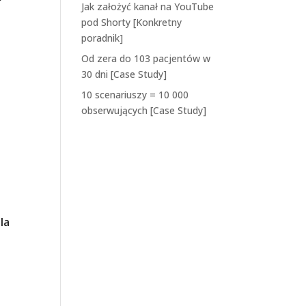
Jak założyć kanał na YouTube
pod Shorty [Konkretny
poradnik]
Od zera do 103 pacjentów w
30 dni [Case Study]
10 scenariuszy = 10 000
obserwujących [Case Study]
Najnowsze
komentarze
la