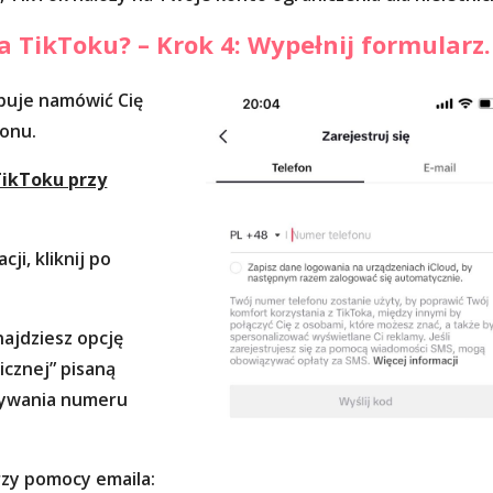
a TikToku? – Krok 4: Wypełnij formularz.
buje namówić Cię
fonu.
TikToku przy
ji, kliknij po
najdziesz opcję
icznej” pisaną
sywania numeru
przy pomocy emaila: