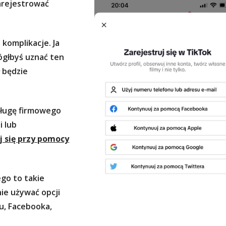
zarejestrować
 komplikacje. Ja
mógłbyś uznać ten
ł będzie
bsługę firmowego
i lub
j się przy pomocy
ego to takie
ie używać opcji
u, Facebooka,