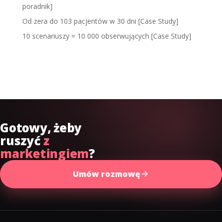
poradnik]
Od zera do 103 pacjentów w 30 dni [Case Study]
10 scenariuszy = 10 000 obserwujących [Case Study]
Najnowsze komentarze
Gotowy, żeby
ruszyć
z
marketingiem
?
Umów rozmowę