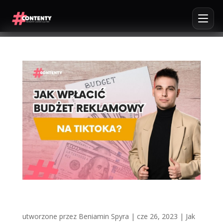
Jak wpłacić budżet reklamowy na TikToka?
[Szybka i konkretna instrukcja]
utworzone przez
Beniamin Spyra
|
cze 26, 2023
|
Jak