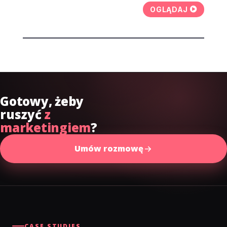
OGLĄDAJ
Gotowy, żeby
ruszyć
z
marketingiem
?
Umów rozmowę
CASE STUDIES