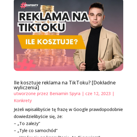
Ile kosztuje reklama na TikToku? [Dokładne
wyliczenia]
utworzone przez
Beniamin Spyra
|
cze 12, 2023
|
Konkrety
Jeżeli wpisalibyście tę frazę w Google prawdopodobnie
dowiedzielibyście się, że:
– „To zależy”
– „Tyle co samochód”