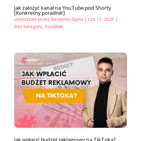
Jak założyć kanał na YouTube pod Shorty
[Konkretny poradnik]
utworzone przez
Beniamin Spyra
|
cze 17, 2026
|
Bez kategorii
,
Poradniki
Jak wpłacić budżet reklamowy na TikToka?