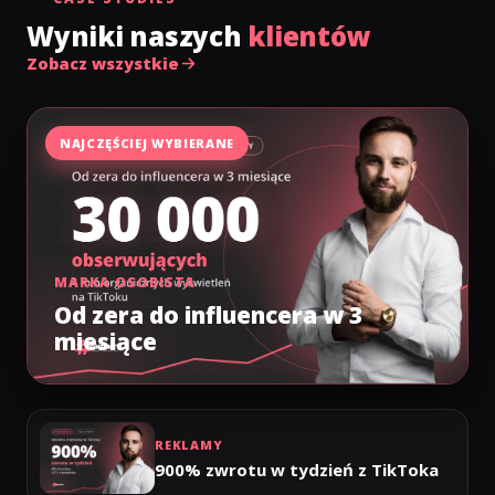
Wyniki naszych
klientów
Zobacz wszystkie
NAJCZĘŚCIEJ WYBIERANE
MARKA OSOBISTA
Od zera do influencera w 3
miesiące
REKLAMY
900% zwrotu w tydzień z TikToka